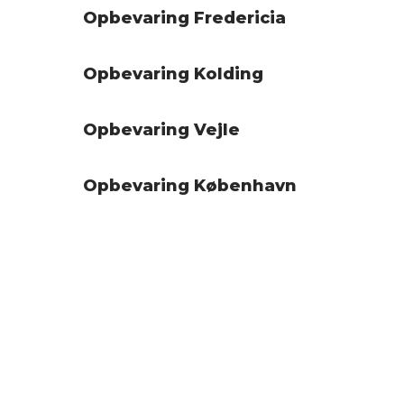
Opbevaring Fredericia
Opbevaring Kolding
Opbevaring Vejle
Opbevaring København
Indhendt tilbud fra dit
flyttefirma på fyn
For udarbejdelse af et uforbindende tilbud eller