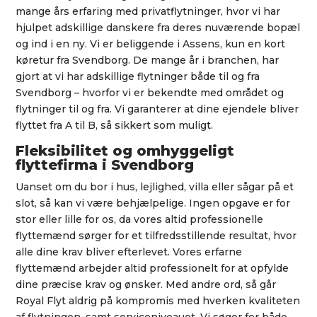
mange års erfaring med privatflytninger, hvor vi har
hjulpet adskillige danskere fra deres nuværende bopæl
og ind i en ny. Vi er beliggende i Assens, kun en kort
køretur fra Svendborg. De mange år i branchen, har
gjort at vi har adskillige flytninger både til og fra
Svendborg – hvorfor vi er bekendte med området og
flytninger til og fra. Vi garanterer at dine ejendele bliver
flyttet fra A til B, så sikkert som muligt.
Fleksibilitet og omhyggeligt
flyttefirma i Svendborg
Uanset om du bor i hus, lejlighed, villa eller sågar på et
slot, så kan vi være behjælpelige. Ingen opgave er for
stor eller lille for os, da vores altid professionelle
flyttemænd sørger for et tilfredsstillende resultat, hvor
alle dine krav bliver efterlevet. Vores erfarne
flyttemænd arbejder altid professionelt for at opfylde
dine præcise krav og ønsker. Med andre ord, så går
Royal Flyt aldrig på kompromis med hverken kvaliteten
af flytningen, samt serviceniveauet. Vi søger for både