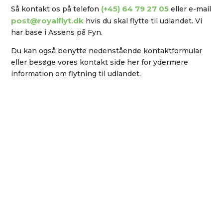
(+45)
64 79 27 05
​​Så kontakt os på telefon
eller e-mail
post@royalflyt.dk
hvis du skal flytte til udlandet. Vi
har base i Assens på Fyn.
Du kan også benytte nedenstående kontaktformular
eller besøge vores kontakt side her for ydermere
information om flytning til udlandet.
INDHENDT TILBUD FRA DIT
FLYTTEFIRMA PÅ FYN
For udarbejdelse af et uforbindende
tilbud eller bestilling af en flytteopgave
kan De benytte vores formular.
INDHENT TILBUD