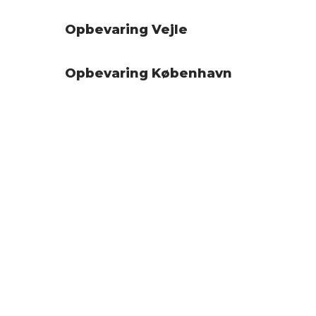
Opbevaring Vejle
Opbevaring København
Indhendt tilbud fra dit
flyttefirma på fyn
For udarbejdelse af et uforbindende tilbud eller
bestilling af en flytteopgave kan De benytte
vores formular.