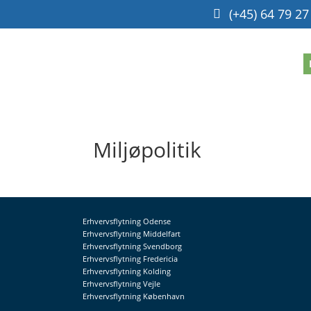
(+45) 64 79 27
Miljøpolitik
Erhvervsflytning Odense
Erhvervsflytning Middelfart
Erhvervsflytning Svendborg
Erhvervsflytning Fredericia
Erhvervsflytning Kolding
Erhvervsflytning Vejle
Erhvervsflytning København