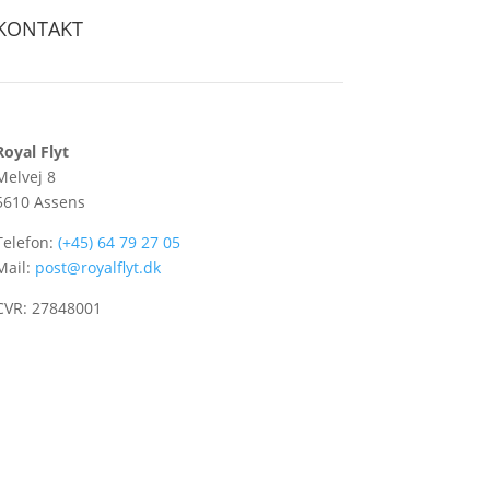
KONTAKT
Royal Flyt
Melvej 8
5610 Assens
Telefon:
(+45) 64 79 27 05
Mail:
post@royalflyt.dk
CVR: 27848001