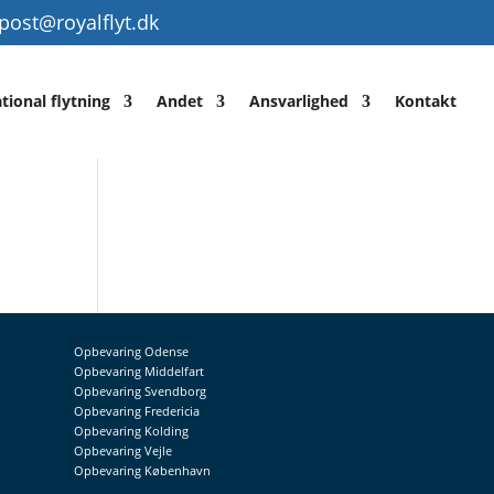
post@royalflyt.dk
tional flytning
Andet
Ansvarlighed
Kontakt
Opbevaring Odense
Opbevaring Middelfart
Opbevaring Svendborg
Opbevaring Fredericia
Opbevaring Kolding
Opbevaring Vejle
Opbevaring København