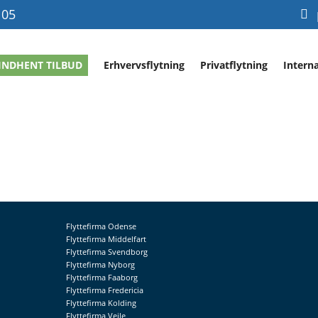
 05
INDHENT TILBUD
Erhvervsflytning
Privatflytning
Interna
Flyttefirma Odense
Flyttefirma Middelfart
Flyttefirma Svendborg
Flyttefirma Nyborg
Flyttefirma Faaborg
Flyttefirma Fredericia
Flyttefirma Kolding
Flyttefirma Vejle