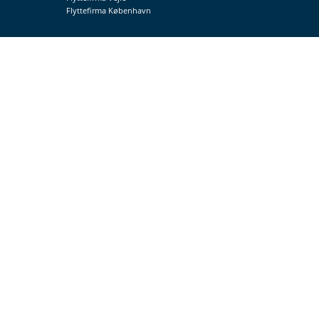
Flyttefirma København
a dit
yn
d eller bestilling af en
res formular.